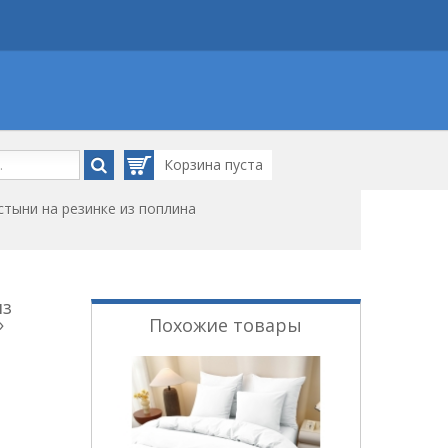
Корзина
пуста
тыни на резинке из поплина
из
»
Похожие товары