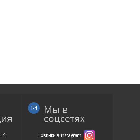
Мы в
ция
соцсетях
лья
Новинки в Instagram