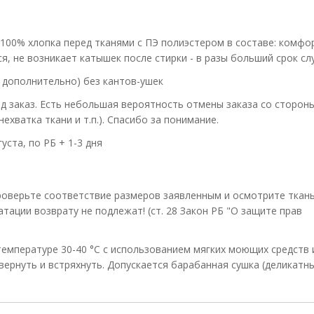
 100% хлопка перед тканями с ПЭ полиэстером в составе: комф
я, не возникает катышек после стирки - в разы больший срок сл
 дополнительно) без кантов-ушек
д заказ. Есть небольшая вероятность отмены заказа со сторон
ехватка ткани и т.п.). Спасибо за понимание.
густа, по РБ + 1-3 дня
оверьте соответствие размеров заявленным и осмотрите ткань
атации возврату не подлежат! (ст. 28 Закон РБ "О защите прав
 температуре 30-40 °С с использованием мягких моющих средств 
вернуть и встряхнуть. Допускается барабанная сушка (деликатн