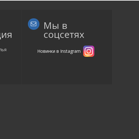
Мы в
ция
соцсетях
лья
Новинки в Instagram