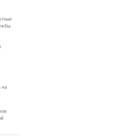
ортные
ужбы.
ы
 на
или
ый