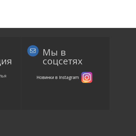
Мы в
ция
соцсетях
лья
Новинки в Instagram