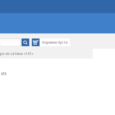
Корзина
пуста
ро из сатина «141»
 из