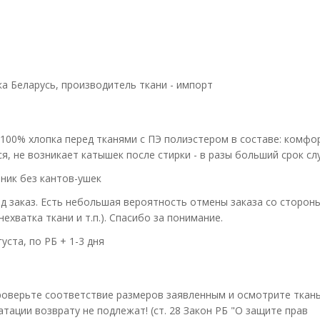
ка Беларусь, производитель ткани - импорт
 100% хлопка перед тканями с ПЭ полиэстером в составе: комф
я, не возникает катышек после стирки - в разы больший срок сл
ник без кантов-ушек
д заказ. Есть небольшая вероятность отмены заказа со сторон
ехватка ткани и т.п.). Спасибо за понимание.
густа, по РБ + 1-3 дня
оверьте соответствие размеров заявленным и осмотрите ткань
атации возврату не подлежат! (ст. 28 Закон РБ "О защите прав