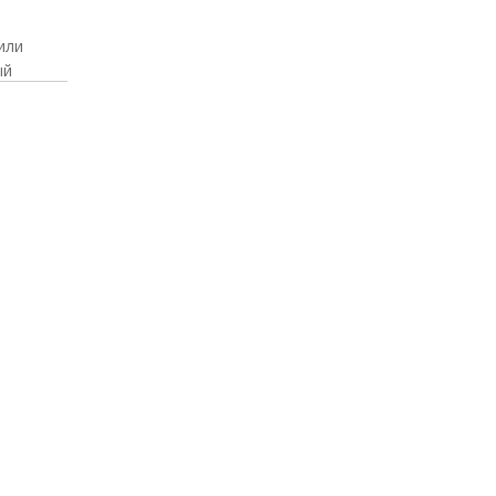
или
ый