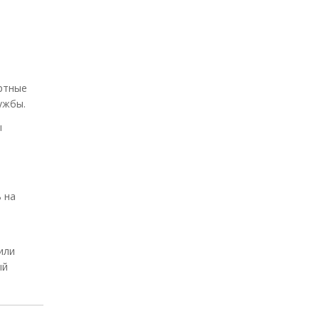
ортные
ужбы.
ы
 на
или
ый