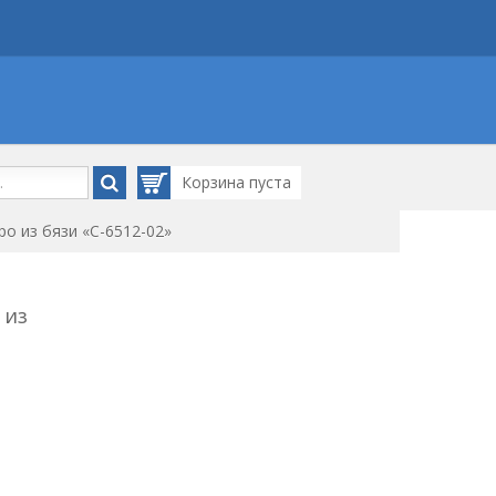
Корзина
пуста
о из бязи «С-6512-02»
 из