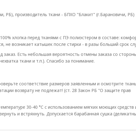
, РБ), производитель ткани - БПХО "Блакит" (г.Барановичи, РБ)
 100% хлопка перед тканями с ПЭ полиэстером в составе: комф
я, не возникает катышек после стирки - в разы больший срок сл
д заказ. Есть небольшая вероятность отмены заказа со сторон
ехватка ткани и т.п.). Спасибо за понимание.
оверьте соответствие размеров заявленным и осмотрите ткань
атации возврату не подлежат! (ст. 28 Закон РБ "О защите прав
 температуре 30-40 °С с использованием мягких моющих средств 
вернуть и встряхнуть. Допускается барабанная сушка (деликатн