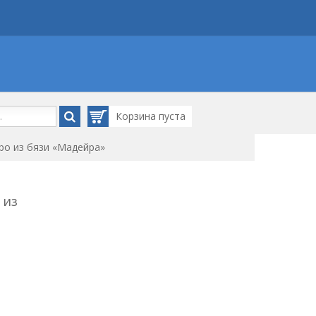
Корзина
пуста
ро из бязи «Мадейра»
 из