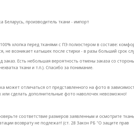
ка Беларусь, производитель ткани - импорт
 100% хлопка перед тканями с ПЭ полиэстером в составе: комф
я, не возникает катышек после стирки - в разы больший срок сл
д заказ. Есть небольшая вероятность отмены заказа со сторон
ехватка ткани и т.п.). Спасибо за понимание.
ка может отличаться от представленного на фото в зависимос
ок или сделать дополнительные фото наволочек невозможно!
оверьте соответствие размеров заявленным и осмотрите ткань
атации возврату не подлежат! (ст. 28 Закон РБ "О защите прав