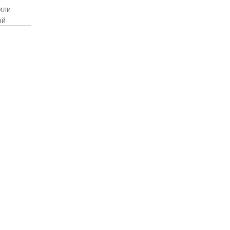
или
ый