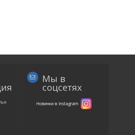
Мы в
ция
соцсетях
лья
Новинки в Instagram