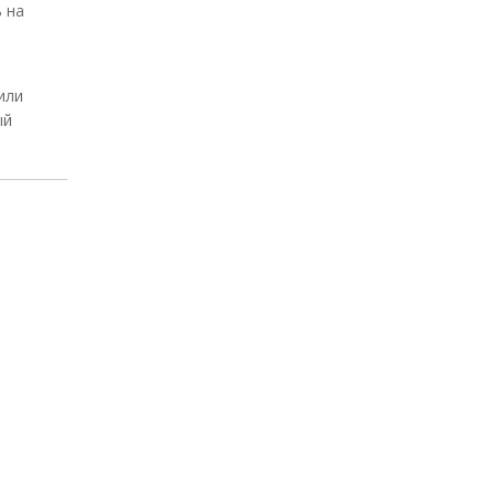
 на
или
ый