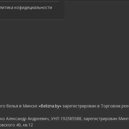
литика кофидециальности
ого белья в Минске
«Belizna.by»
зарегистрирован в Торговом реес
o Александр Андреевич, УНП 192585588, зарегистрирован Минго
овского 40, кв.12