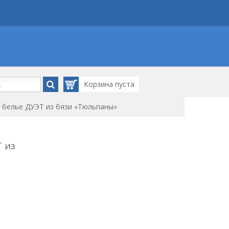
Корзина
пуста
 белье ДУЭТ из бязи «Тюльпаны»
 из