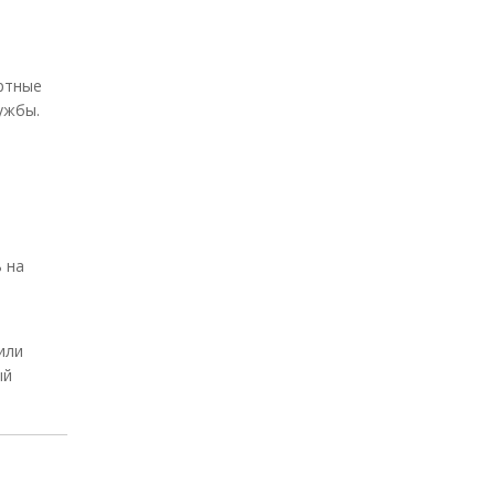
ортные
ужбы.
 на
или
ый