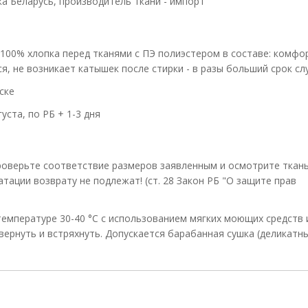
ка Беларусь, производитель ткани - импорт
 100% хлопка перед тканями с ПЭ полиэстером в составе: комф
я, не возникает катышек после стирки - в разы больший срок сл
ске
густа, по РБ + 1-3 дня
оверьте соответствие размеров заявленным и осмотрите ткань
атации возврату не подлежат! (ст. 28 Закон РБ "О защите прав
 температуре 30-40 °С с использованием мягких моющих средств 
вернуть и встряхнуть. Допускается барабанная сушка (деликатн