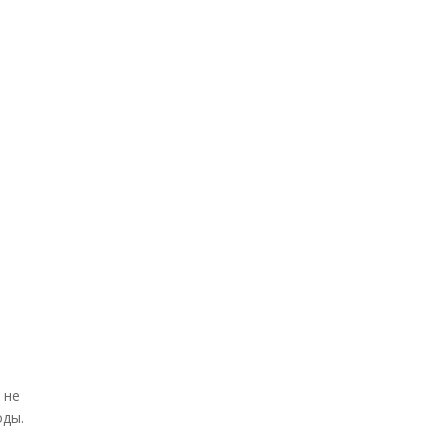
 не
оды.