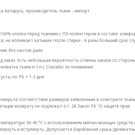
ка Беларусь, производитель ткани - импорт
 100% хлопка перед тканями с ПЭ полиэстером в составе: комф
я, не возникает катышек после стирки - в разы больший срок сл
ник без кантов-ушек
д заказ. Есть небольшая вероятность отмены заказа со сторон
ехватка ткани и т.п.). Спасибо за понимание.
густа, по РБ + 1-3 дня
оверьте соответствие размеров заявленным и осмотрите ткань
атации возврату не подлежат! (ст. 28 Закон РБ "О защите прав
 температуре 30-40 °С с использованием мягких моющих средств 
вернуть и встряхнуть. Допускается барабанная сушка (деликатн