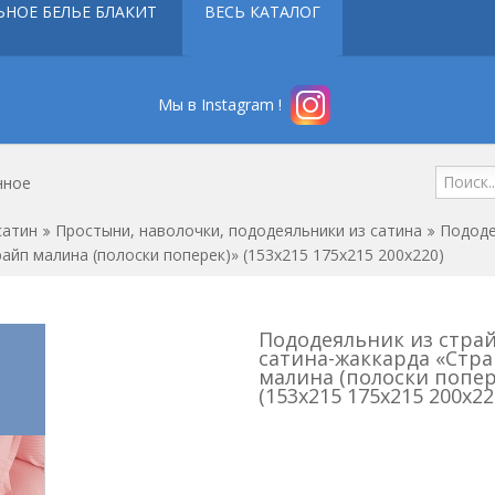
ЬНОЕ БЕЛЬЕ БЛАКИТ
ВЕСЬ КАТАЛОГ
Мы в Instagram !
нное
сатин
Простыни, наволочки, пододеяльники из сатина
Пододе
айп малина (полоски поперек)» (153х215 175х215 200х220)
Пододеяльник из страй
сатина-жаккарда «Стр
малина (полоски попер
(153х215 175х215 200х22