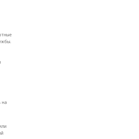
ортные
ужбы.
ы
 на
или
ый