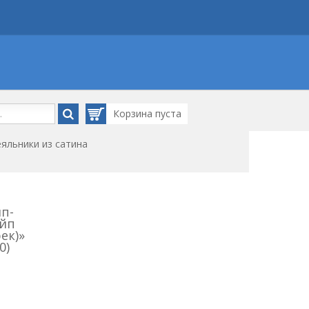
Корзина
пуста
яльники из сатина
п-
айп
ек)»
0)