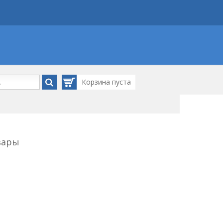
Корзина
пуста
вары